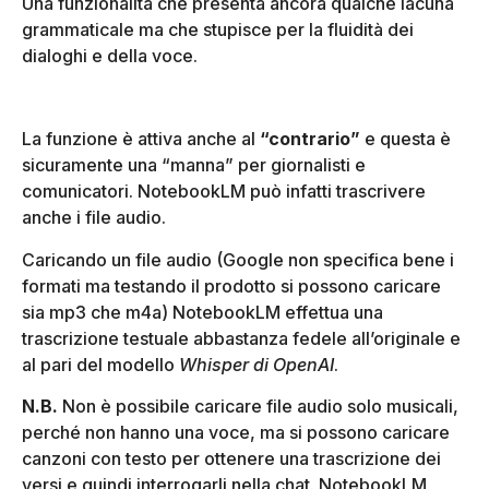
Una funzionalità che presenta ancora qualche lacuna
grammaticale ma che stupisce per la fluidità dei
dialoghi e della voce.
La funzione è attiva anche al
“contrario”
e questa è
sicuramente una “manna” per giornalisti e
comunicatori. NotebookLM può infatti trascrivere
anche i file audio.
Caricando un file audio (Google non specifica bene i
formati ma testando il prodotto si possono caricare
sia mp3 che m4a) NotebookLM effettua una
trascrizione testuale abbastanza fedele all’originale e
al pari del modello
Whisper di OpenAI
.
N.B.
Non è possibile caricare file audio solo musicali,
perché non hanno una voce, ma si possono caricare
canzoni con testo per ottenere una trascrizione dei
versi e quindi interrogarli nella chat. NotebookLM