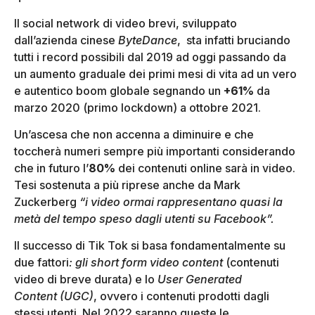
Il social network di video brevi, sviluppato
dall’azienda cinese
ByteDance
, sta infatti bruciando
tutti i record possibili dal 2019 ad oggi passando da
un aumento graduale dei primi mesi di vita ad un vero
e autentico boom globale segnando un
+61%
da
marzo 2020 (primo lockdown) a ottobre 2021.
Un’ascesa che non accenna a diminuire e che
toccherà numeri sempre più importanti considerando
che in futuro l’
80%
dei contenuti online sarà in video.
Tesi sostenuta a più riprese anche da Mark
Zuckerberg
“i video ormai rappresentano quasi la
metà del tempo speso dagli utenti su Facebook”.
Il successo di Tik Tok si basa fondamentalmente su
due fattori
: gli short form video content
(contenuti
video di breve durata) e lo
User Generated
Content
(UGC)
, ovvero i contenuti prodotti dagli
stessi utenti. Nel 2022 saranno queste le