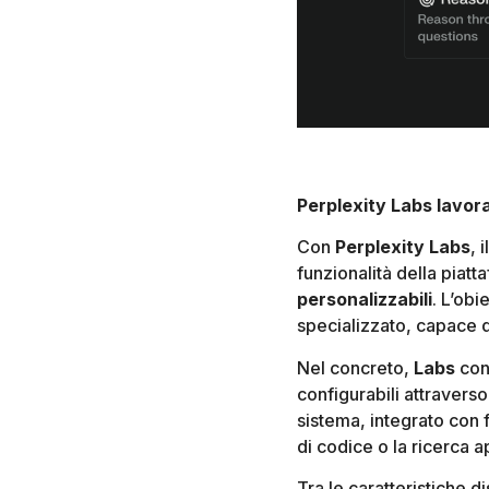
Perplexity Labs lavor
Con
Perplexity Labs
, 
funzionalità della piat
personalizzabili
. L’obi
specializzato, capace d
Nel concreto,
Labs
con
configurabili attravers
sistema, integrato con 
di codice o la ricerca 
Tra le caratteristiche di