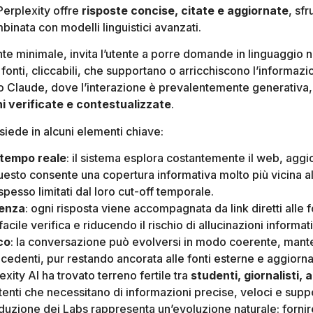
Perplexity offre
risposte concise, citate e aggiornate
, sfr
binata con modelli linguistici avanzati.
te minimale, invita l’utente a porre domande in linguaggio na
fonti, cliccabili, che supportano o arricchiscono l’informazio
o Claude, dove l’interazione è prevalentemente generativa,
i verificate e contestualizzate
.
isiede in alcuni elementi chiave:
 tempo reale
: il sistema esplora costantemente il web, aggi
esto consente una copertura informativa molto più vicina all’
spesso limitati dal loro cut-off temporale.
renza
: ogni risposta viene accompagnata da link diretti alle fo
cile verifica e riducendo il rischio di allucinazioni informat
co
: la conversazione può evolversi in modo coerente, mant
ecedenti, pur restando ancorata alle fonti esterne e aggiorna
exity AI ha trovato terreno fertile tra
studenti, giornalisti, a
utenti che necessitano di informazioni precise, veloci e suppo
oduzione dei Labs rappresenta un’evoluzione naturale: fornir