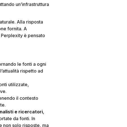
uttando un’infrastruttura
turale. Alla risposta
ne fornita. A
 Perplexity è pensato
ornando le fonti a ogni
attualità rispetto ad
nti utilizzate,
ive.
enendo il contesto
te.
nalisti e ricercatori
,
rtate da fonti. In
e non solo risposte, ma