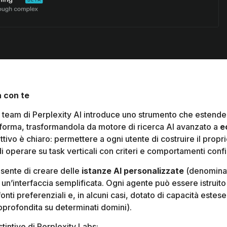
a con te
il team di Perplexity AI introduce uno strumento che estend
taforma, trasformandola da motore di ricerca AI avanzato a
e
ettivo è chiaro: permettere a ogni utente di costruire il propr
i operare su task verticali con criteri e comportamenti confi
sente di creare delle
istanze AI personalizzate
(denomina
o un’interfaccia semplificata. Ogni agente può essere istruito
fonti preferenziali e, in alcuni casi, dotato di capacità est
approfondita su determinati domini).
stintive di Perplexity Labs: